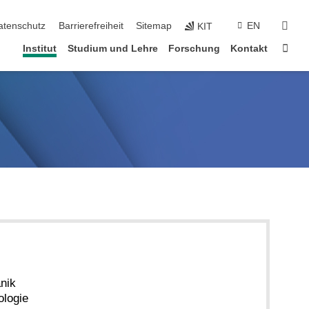
suc
atenschutz
Barrierefreiheit
Sitemap
EN
KIT
Star
Institut
Studium und Lehre
Forschung
Kontakt
nik
ologie