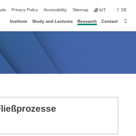
ion
als
Privacy Policy
Accessibility
Sitemap
DE
KIT
Sta
Institute
Study and Lectures
Research
Contact
ließprozesse