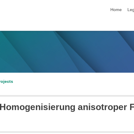
skip navigat
Home
Leg
rojects
omogenisierung anisotroper F