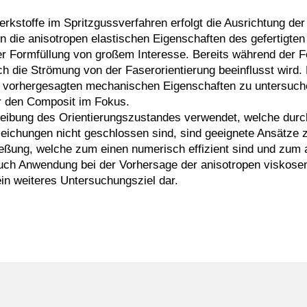
rkstoffe im Spritzgussverfahren erfolgt die Ausrichtung de
die anisotropen elastischen Eigenschaften des gefertigten 
 Formfüllung von großem Interesse. Bereits während der Fo
die Strömung von der Faserorientierung beeinflusst wird. E
die vorhergesagten mechanischen Eigenschaften zu untersuc
r den Composit im Fokus.
reibung des Orientierungszustandes verwendet, welche durc
eichungen nicht geschlossen sind, sind geeignete Ansätze z
ießung, welche zum einen numerisch effizient sind und zum 
uch Anwendung bei der Vorhersage der anisotropen viskosen
ein weiteres Untersuchungsziel dar.